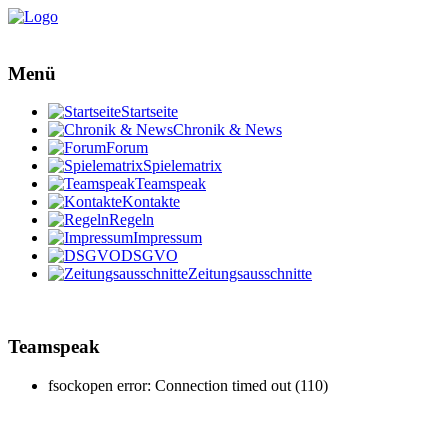
Menü
Startseite
Chronik & News
Forum
Spielematrix
Teamspeak
Kontakte
Regeln
Impressum
DSGVO
Zeitungsausschnitte
Teamspeak
fsockopen error: Connection timed out (110)